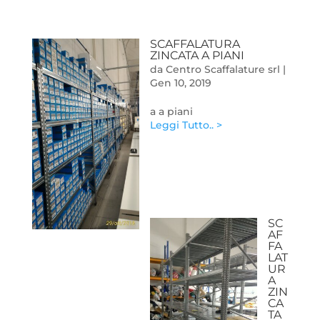
SCAFFALATURA
ZINCATA A PIANI
da
Centro Scaffalature srl
|
Gen 10, 2019
a a piani
Leggi Tutto.. >
SC
AF
FA
LAT
UR
A
ZIN
CA
TA