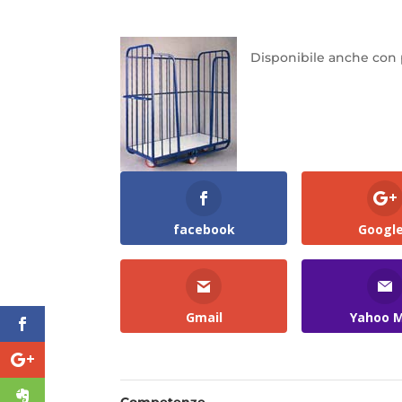
Disponibile anche con 
facebook
Googl
Gmail
Yahoo M
Competenze