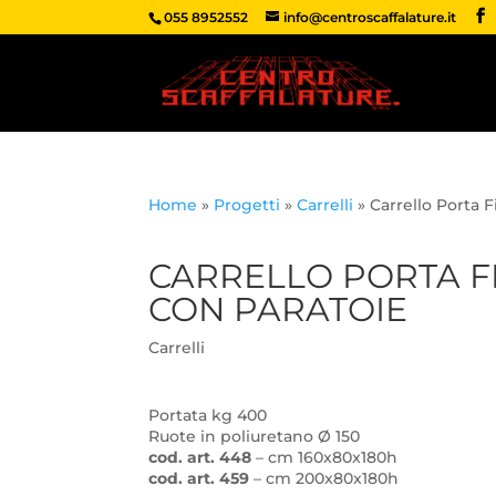
055 8952552
info@centroscaffalature.it
Home
»
Progetti
»
Carrelli
»
Carrello Porta 
CARRELLO PORTA F
CON PARATOIE
Carrelli
Portata kg 400
Ruote in poliuretano Ø 150
cod. art. 448
– cm 160x80x180h
cod. art. 459
– cm 200x80x180h