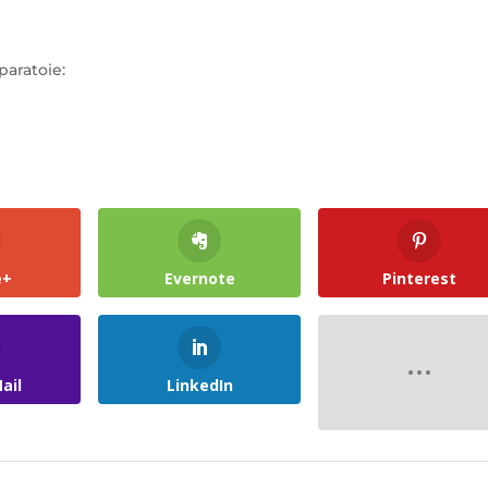
paratoie:
e+
Evernote
Pinterest
ail
LinkedIn