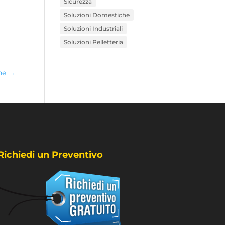
Sicurezza
Soluzioni Domestiche
Soluzioni Industriali
Soluzioni Pelletteria
he
→
Richiedi un Preventivo